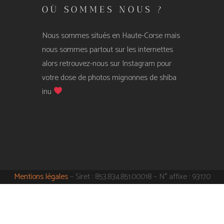
OÙ SOMMES NOUS ?
Nous sommes situés en Haute-Corse mais
nous sommes partout sur les internettes
alors retrouvez-nous sur
Instagram
pour
votre dose de photos mignonnes de shiba
inu
Mentions légales
– Siret : 853.834.851.00018 – N° affixe : 93170